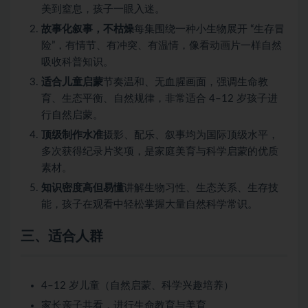
美到窒息，孩子一眼入迷。
故事化叙事，不枯燥
每集围绕一种小生物展开 “生存冒
险”，有情节、有冲突、有温情，像看动画片一样自然
吸收科普知识。
适合儿童启蒙
节奏温和、无血腥画面，强调生命教
育、生态平衡、自然规律，非常适合 4–12 岁孩子进
行自然启蒙。
顶级制作水准
摄影、配乐、叙事均为国际顶级水平，
多次获得纪录片奖项，是家庭美育与科学启蒙的优质
素材。
知识密度高但易懂
讲解生物习性、生态关系、生存技
能，孩子在观看中轻松掌握大量自然科学常识。
三、适合人群
4–12 岁儿童（自然启蒙、科学兴趣培养）
家长亲子共看，进行生命教育与美育