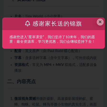
片名
：Tiny World（小小世界）
×
感谢家长送的锦旗
出品
：Apple TV+
季数
：共
2 季全
感谢您进入“星草课堂”，我们坚持了10来年，我们的愿
单集时长
：约 30 分钟
景：最全资源库，学习更优惠，我们会继续坚持下去！
画质
：4K / 1080P 高清
配音
：英文原声（由 Paul Rudd 暖心配音）
字幕
：含多语种字幕（含中文字幕），可外挂或内嵌
资源格式
：常见为
MP4 + MKV
双格式，适配多设备
播放
二、内容亮点
微观视角震撼
用微距摄影、高速摄影展现蚂蚁、蜜
蜂、蜘蛛、松鼠、蜂鸟等微小生物的真实生活，画面