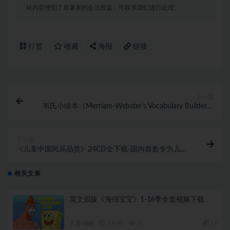
站内容侵犯了原著者的合法权益，可联系我们进行处理。
打赏
收藏
海报
链接
上一篇
韦氏小绿本《Merriam-Webster’s Vocabulary Builder》
扩词手册原版+引进版下载
下一篇
《儿童中国民乐品赏》24CD全下载-国内首套专为儿童
设计的民族音乐鉴赏大全
相关文章
英文原版《海绵宝宝》1-16季全套视频下载
儿童动画
3 月前
11
19