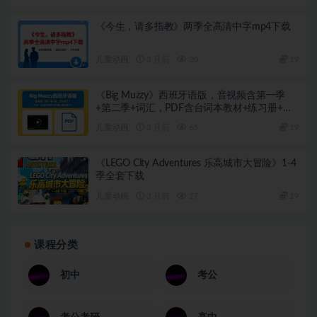
《今生，请多指教》两季全高清中字mp4下载
儿童动画
3 月前
20
19
《Big Muzzy》西班牙语版，音视频含第一季
+第二季+词汇，PDF含台词本教材+练习册+单
词图卡
儿童动画
3 月前
65
19
《LEGO City Adventures 乐高城市大冒险》1-4
季全套下载
儿童动画
3 月前
17
19
课程分类
初中
考公