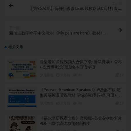
上一篇
【第9676期】海外拼多多temu钱攻略从0到1打造店
铺，轻松爆单
下一篇
新加坡数学小学中文教材《My pals are here》教材+练
习册pdf全套下载
相关文章
雪梨老师课程视频大合集下载-自然拼读 + 音标
+ 发音新概念语法绘本口语专项
少儿英语
3 月前
47
19
《Pearson American Speakout》6级全下载-培
生美版英语听说教材 学生&教师书+练习册+测
试+影音+软件等
少儿英语
3 月前
49
19
《福尔摩斯探案全集》音频版+英文&中文小说
PDF下载-(“油炸叔”)倾情朗读