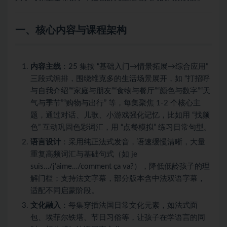
一、核心内容与课程架构
内容主线
：25 集按 “基础入门→情景拓展→综合应用”
三段式编排，围绕维克多的生活场景展开，如 “打招呼
与自我介绍”“家庭与朋友”“食物与餐厅”“颜色与数字”“天
气与季节”“购物与出行” 等，每集聚焦 1-2 个核心主
题，通过对话、儿歌、小游戏强化记忆，比如用 “找颜
色” 互动巩固色彩词汇，用 “点餐模拟” 练习日常句型。
语言设计
：采用纯正法式发音，语速缓慢清晰，大量
重复高频词汇与基础句式（如 je
suis…/j’aime…/comment ça va?），降低低龄孩子的理
解门槛；支持法文字幕，部分版本含中法双语字幕，
适配不同启蒙阶段。
文化融入
：每集穿插法国日常文化元素，如法式面
包、埃菲尔铁塔、节日习俗等，让孩子在学语言的同