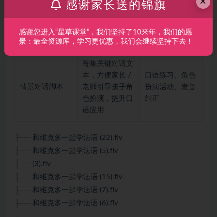
×
感谢家长送的锦旗
动画原声音频 +
通勤 / 户外磨耳
单词跟读音频，
音频素材
朵、发音模仿练
可单独提取用于
感谢您进入“星草课堂”，我们坚持了10来年，我们的愿
习
景：最全资源库，学习更优惠，我们会继续坚持下去！
碎片化听力训练
每集关键对话文
本，方便家长 /
口语练习、角色
情景对话脚本
老师引导孩子角
扮演活动、发音
色扮演，提升口
纠正
语应用
├── 和维克多一起学法语 (22).flv
├── 和维克多一起学法语 (5).flv
├── (3).flv
├── 和维克多一起学法语 (15).flv
├── 和维克多一起学法语 (7).flv
├── 和维克多一起学法语 (6).flv