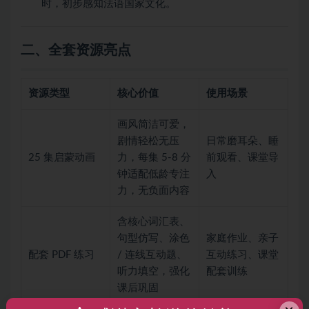
时，初步感知法语国家文化。
二、全套资源亮点
资源类型
核心价值
使用场景
画风简洁可爱，
剧情轻松无压
日常磨耳朵、睡
25 集启蒙动画
力，每集 5-8 分
前观看、课堂导
钟适配低龄专注
入
力，无负面内容
含核心词汇表、
句型仿写、涂色
家庭作业、亲子
配套 PDF 练习
/ 连线互动题、
互动练习、课堂
听力填空，强化
配套训练
课后巩固