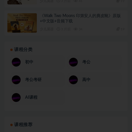
少儿英语
3 月前
41
19
《Walk Two Moons 印第安人的麂皮靴》原版
+中文版+音频下载
少儿英语
3 月前
34
19
课程分类
初中
考公
考公考研
高中
AI课程
课程推荐