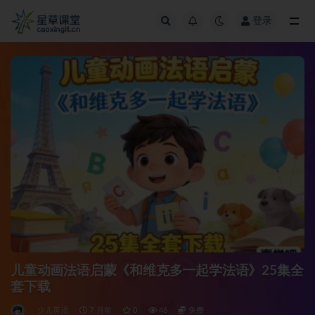
登录
全部
儿童动画法语启蒙《和维克多一起学法语》25集全
套下载
少儿英语
7 月前
0
46
免费