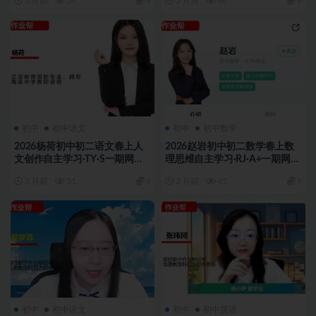
3 月前
54
9
3 月前
46
9
初中
初中语文
初中
初中数学
2026杨荷初中初二语文春上人
2026赵岩初中初二数学春上数
文创作自主学习·TY·S一期网课
理思维自主学习·RJ·A+一期网课
视频
视频
3 月前
31
9
3 月前
45
9
初中
初中语文
初中
初中英语