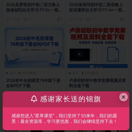
2026吴梦菲初中初二语文春上
2026张玮珂初中初二英语春上
悦读创写自主学习·TY·S+一期网
双语素养自主学习·TY·A+一期网
课视频
课视频
3 月前
37
9
3 月前
37
9
初中
初中教辅
初中
初中数学
2026初中名校课堂78年级下册
卢鼎初联初中数学竞赛视频及资
全科PDF下载
料全套下载
×
3 月前
60
9
3 月前
28
19
感谢家长送的锦旗
感谢您进入“星草课堂”，我们坚持了10来年，我们的愿
景：最全资源库，学习更优惠，我们会继续坚持下去！