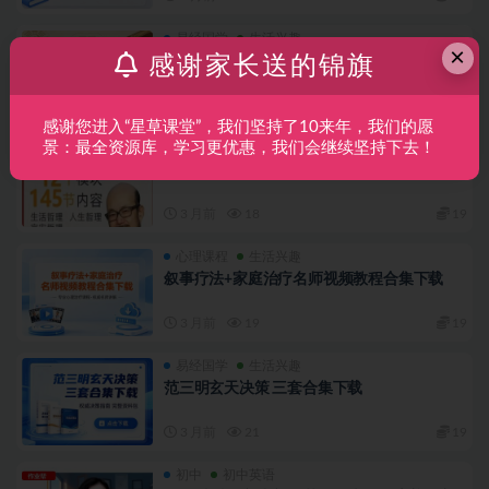
易经国学
生活兴趣
×
感谢家长送的锦旗
形峦风水课程视频合集下载-张赟慧|曾治瀚|徐
雪强
3 月前
29
19
感谢您进入“星草课堂”，我们坚持了10来年，我们的愿
景：最全资源库，学习更优惠，我们会继续坚持下去！
易经国学
生活兴趣
王东岳全套音视频合集下载
3 月前
18
19
心理课程
生活兴趣
叙事疗法+家庭治疗名师视频教程合集下载
3 月前
19
19
易经国学
生活兴趣
范三明玄天决策 三套合集下载
3 月前
21
19
初中
初中英语