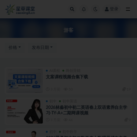
登录
全部
游客
价格
发布日期
AI课程
网创营销
文案课程视频合集下载
3 月前
50
19
初中
初中英语
2026林淼初中初二英语春上双语素养自主学
习·TY·A+二期网课视频
3 月前
46
9
初中
初中数学