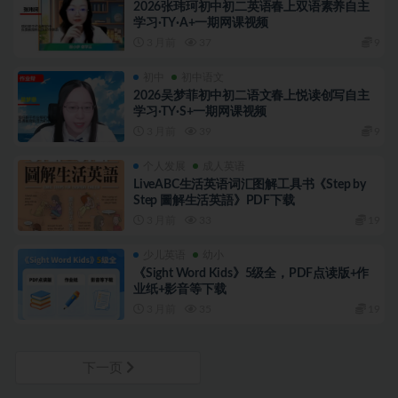
2026张玮珂初中初二英语春上双语素养自主
学习·TY·A+一期网课视频
3 月前
37
9
初中
初中语文
2026吴梦菲初中初二语文春上悦读创写自主
学习·TY·S+一期网课视频
3 月前
39
9
个人发展
成人英语
LiveABC生活英语词汇图解工具书《Step by
Step 圖解生活英語》PDF下载
3 月前
33
19
少儿英语
幼小
《Sight Word Kids》5级全，PDF点读版+作
业纸+影音等下载
3 月前
35
19
下一页