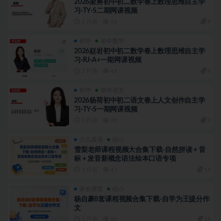
2026梁勇初中初二数学春上数理思维自主学
习·TY·S二期网课视频
3 月前
54
9
初中
初中数学
2026赵岩初中初二数学春上数理思维自主学
习·RJ·A+一期网课视频
3 月前
45
9
初中
初中语文
2026杨荷初中初二语文春上人文创作自主学
习·TY·S一期网课视频
3 月前
31
9
少儿英语
幼小
雪梨老师课程视频大合集下载-自然拼读 + 音
标 + 发音新概念语法绘本口语专项
3 月前
47
19
家长课堂
幼小
杨自豪8套课程视频合集下载-自学为王提分作
文
3 月前
60
19