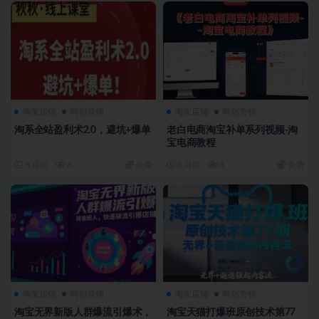
淘宝店铺
网创营销
淘宝店铺
网创营销
淘系全站盈利术2.0，避坑+爆单
老白电商淘宝补单系列视频-淘
宝电商教程
3 月前
6
免费
3 月前
8
免费
淘宝店铺
网创营销
淘宝店铺
网创营销
淘宝无界新版人群爆流引爆术，
淘宝天猫打爆班原创技术第77