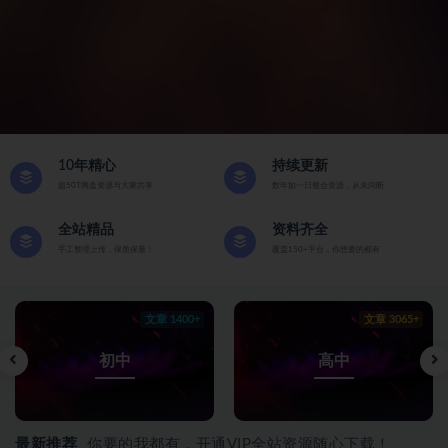
10年精心
持续更新
超50T网盘资源与大家共享
数年如一日整合资源，从未间断
全站精品
资料齐全
手工整理上传，保质保量！
覆盖150+平台，你想要的都有
文章 1400+
文章 3065+
初中
高中
最新推荐
你要的我都有，开通VIP全站资源随心下载！