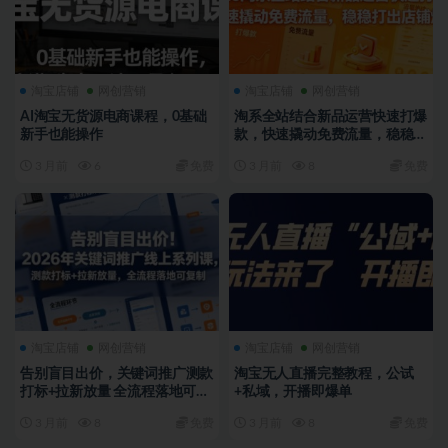
淘宝店铺
网创营销
淘宝店铺
网创营销
AI淘宝无货源电商课程，0基础
淘系全站结合新品运营快速打爆
新手也能操作
款，快速撬动免费流量，稳稳打
出店铺爆款
3 月前
6
免费
3 月前
8
免费
淘宝店铺
网创营销
淘宝店铺
网创营销
告别盲目出价，关键词推广测款
淘宝无人直播完整教程，公试
打标+拉新放量 全流程落地可复
+私域，开播即爆单
制
3 月前
8
免费
3 月前
8
免费