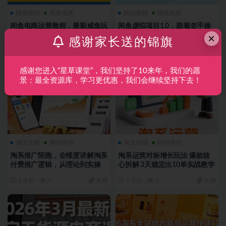
网创营销
闲鱼电商
网创营销
闲鱼电商
闲鱼电商运营教程，最新咸鱼玩
闲鱼虚拟项目1.0，跟着老手操
×
法
作，3-5天出收益
感谢家长送的锦旗
3 月前
15
免费
3 月前
8
免费
感谢您进入“星草课堂”，我们坚持了10来年，我们的愿
景：最全资源库，学习更优惠，我们会继续坚持下去！
淘宝店铺
网创营销
淘宝店铺
网创营销
淘系推广陪跑，全维度讲解淘系
淘系运营对标增长玩法 爆款核
付费推广逻辑，从理论到实操
心拆解 3天稳定出10单实战教学
3 月前
3
免费
3 月前
8
免费