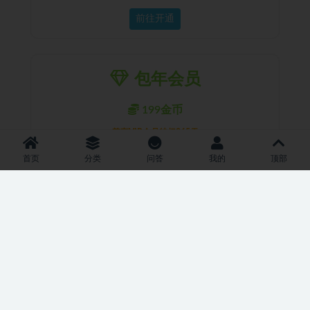
前往开通
包年会员
199金币
尊享VIP会员特权365天
全站资源免费下
首页
分类
问答
我的
顶部
专业团队精耕数10年
每日免费下载10套资源
24小时在线人工客服
持续更新海量资源
全站精品资料最新
保质保量包售后
前往开通