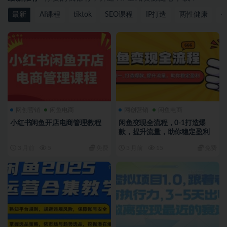
最新
AI课程
tiktok
SEO课程
IP打造
两性健康
网创营销
闲鱼电商
网创营销
闲鱼电商
小红书闲鱼开店电商管理教程
闲鱼变现全流程，0-1打造爆
款，提升流量，助你稳定盈利
3 月前
5
免费
3 月前
15
免费